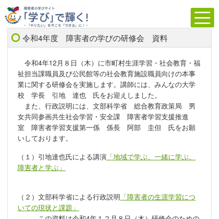
令和4年度 障害者の学びの研修会 資料
令和4年12月８日（木）に市町村生涯学習・社会教育・福
祉担当課職員及び公民館等の社会教育施設職員向けの本事
業に関する研修会を実施します。講師には、みんなの大学
校 学長 引地 達也 氏をお迎えしました。
また、行政説明には、文部科学省 総合教育政策局 男
女共同参画共生社会学習・安全課 障害者学習支援推進
室
障害者学習支援第一係 係長 阿部 圭但 氏をお願
いしております。
（１）引地達也氏による講演
「地域で学ぶ、一緒に学ぶ、
障害者と学ぶ」
（２）文部科学省による行政説明
「障害者の生涯学習につ
いての現状と課題」
この資料は令和4年１２月８日（木）研修会のための