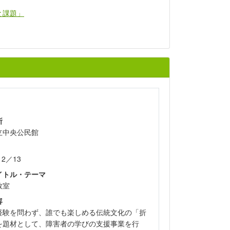
と課題」
所
立中央公民館
12／13
イトル・テーマ
教室
容
経験を問わず、誰でも楽しめる伝統文化の「折
を題材として、障害者の学びの支援事業を行