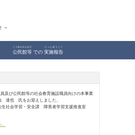
こうみんかんなど
じっしほうこく
公民館等
での
実施報告
職員及び公民館等の社会教育施設職員向けの本事業
地 達也 氏をお迎えしました。
共生社会学習・安全課 障害者学習支援推進室
。
ぶ」