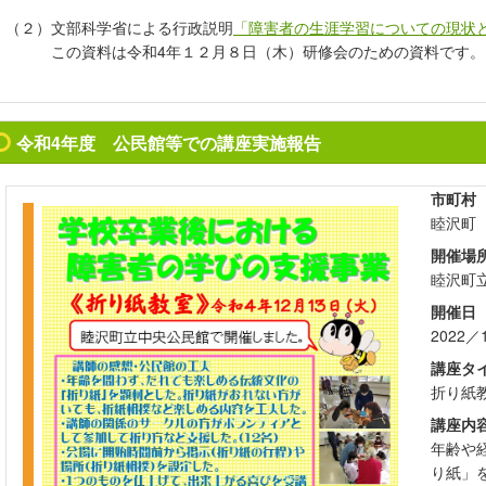
（２）文部科学省による行政説明
「障害者の生涯学習についての現状
この資料は令和4年１２月８日（木）研修会のための資料です。
令和4年度 公民館等での講座実施報告
市町村
睦沢町
開催場
睦沢町
開催日
2022／
講座タ
折り紙
講座内
年齢や
り紙」