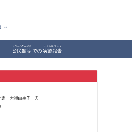
こうみんかんなど
じっしほうこく
公民館等
での
実施報告
究家 大瀬由生子 氏
リ