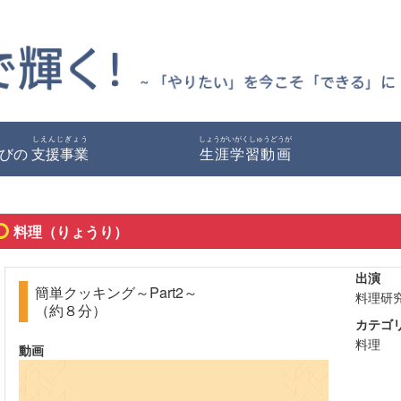
しえんじぎょう
しょうがいがくしゅうどうが
びの
支援事業
生涯学習動画
料理（りょうり）
出演
簡単クッキング～Part2～
料理研
（約８分）
カテゴ
料理
動画