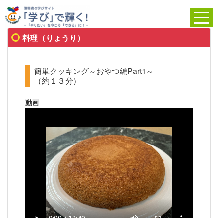
料理（りょうり）
簡単クッキング～おやつ編Part1～
（約１３分）
動画