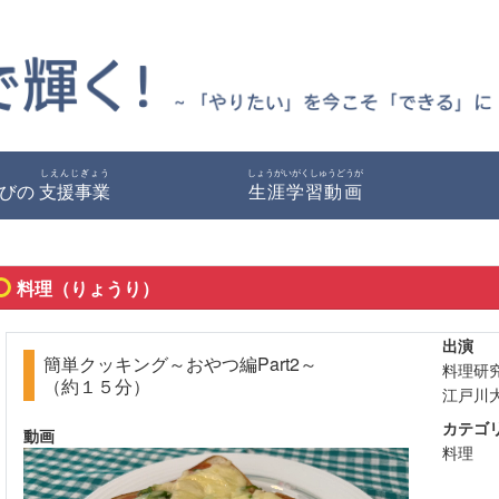
しえんじぎょう
しょうがいがくしゅうどうが
びの
支援事業
生涯学習動画
料理（りょうり）
出演
簡単クッキング～おやつ編Part2～
料理研
（約１５分）
江戸川
カテゴ
動画
料理