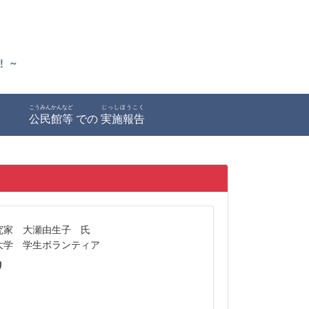
こうみんかんなど
じっしほうこく
公民館等
での
実施報告
究家 大瀬由生子 氏
大学 学生ボランティア
リ