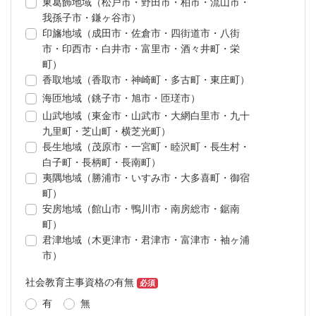
東葛飾地域（松戸市・野田市・柏市・流山市・
我孫子市・鎌ヶ谷市）
印旛地域（成田市・佐倉市・四街道市・八街
市・印西市・白井市・富里市・酒々井町・栄
町）
香取地域（香取市・神崎町・多古町・東庄町）
海匝地域（銚子市・旭市・匝瑳市）
山武地域（東金市・山武市・大網白里市・九十
九里町・芝山町・横芝光町）
長生地域（茂原市・一宮町・睦沢町・長生村・
白子町・長柄町・長南町）
夷隅地域（勝浦市・いすみ市・大多喜町・御宿
町）
安房地域（館山市・鴨川市・南房総市・鋸南
町）
君津地域（木更津市・君津市・富津市・袖ヶ浦
市）
社会教育主事資格の有無
必須
有
無