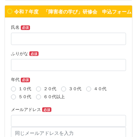
令和７年度 「障害者の学び」研修会 申込フォーム
令和７年度 「障害者の学び」研修会
氏名
必須
ふりがな
必須
年代
必須
１０代
２０代
３０代
４０代
５０代
６０代以上
メールアドレス
必須