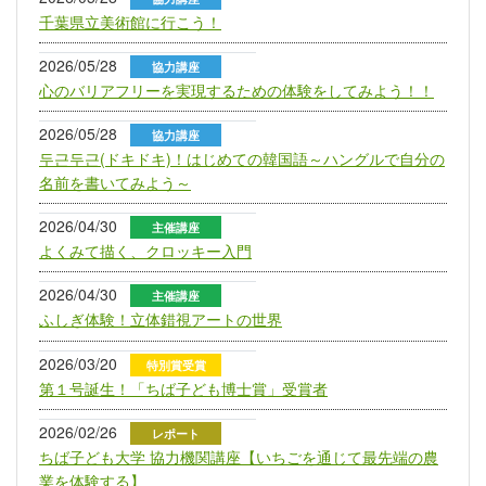
千葉県立美術館に行こう！
2026/05/28
協力講座
心のバリアフリーを実現するための体験をしてみよう！！
2026/05/28
協力講座
두근두근(ドキドキ)！はじめての韓国語～ハングルで自分の
名前を書いてみよう～
2026/04/30
主催講座
よくみて描く、クロッキー入門
2026/04/30
主催講座
ふしぎ体験！立体錯視アートの世界
2026/03/20
特別賞受賞
第１号誕生！「ちば子ども博士賞」受賞者
2026/02/26
レポート
ちば子ども大学 協力機関講座【いちごを通じて最先端の農
業を体験する】