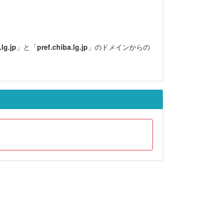
lg.jp
」と「
pref.chiba.lg.jp
」のドメインからの