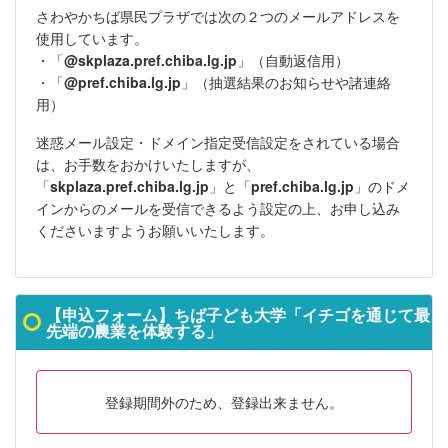
さわやかちば県民プラザでは次の２つのメールアドレスを
使用しています。
・「
@skplaza.pref.chiba.lg.jp
」（
自動返信用
）
・「
@pref.chiba.lg.jp
」（抽選結果のお知らせや諸連絡
用）
迷惑メール設定・ドメイン指定受信設定をされている場合
は、お手数をおかけいたしますが、
「
skplaza.pref.chiba.lg.jp
」と「
pref.chiba.lg.jp
」のドメ
インからのメールを受信できるよう設定の上、お申し込み
くださいますようお願いいたします。
【申込フォーム】ちば子ども大学「イチゴを通じて最
先端の農業を体験する」
登録期間外のため、登録出来ません。