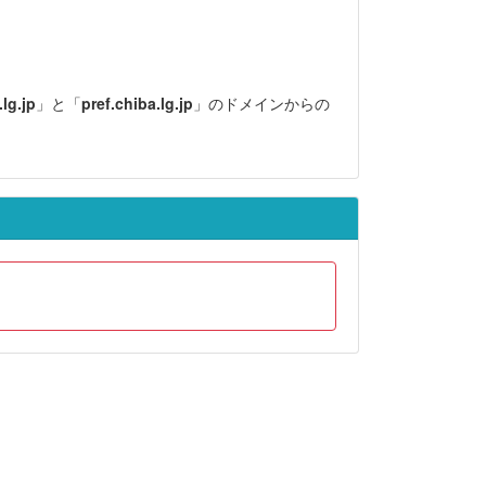
lg.jp
」と「
pref.chiba.lg.jp
」のドメインからの