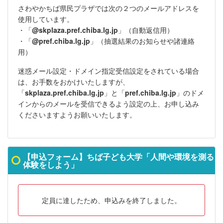
さわやかちば県民プラザでは次の２つのメールアドレスを
使用しています。
・「
@skplaza.pref.chiba.lg.jp
」（
自動返信用
）
・「
@pref.chiba.lg.jp
」（抽選結果のお知らせや諸連絡
用）
迷惑メール設定・ドメイン指定受信設定をされている場合
は、お手数をおかけいたしますが、
「
skplaza.pref.chiba.lg.jp
」と「
pref.chiba.lg.jp
」のドメ
インからのメールを受信できるよう設定の上、お申し込み
くださいますようお願いいたします。
【申込フォーム】ちば子ども大学「人間や環境を測る
体験をしよう」
定員に達したため、申込みを終了しました。