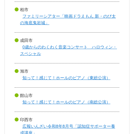
柏市
ファミリーシアター「映画ドラえもん 新・のび太
の海底鬼岩城」
成田市
0歳からのわくわく音楽コンサート ハロウィン・
スペシャル
旭市
知って！感じて！ホールのピアノ（東総公演）
館山市
知って！感じて！ホールのピアノ（南総公演）
印西市
広報いんざい令和8年8月号「認知症サポーター養
成講座」