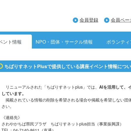
会員登録
会員ペー
ベント情報
NPO・団体・サークル情報
ボランティ
ちばりすネットPlusで提供している講座イベント情報につ
リニューアルされた「ちばりすネットplus」では、
AIを活用して、
しています。
掲載されている情報の削除を希望される場合や掲載を希望しない団
さい。
《連絡先》
さわやかちば県民プラザ ちばりすネットplus担当（事業振興課）
TEL：04-7140-8611（直通）