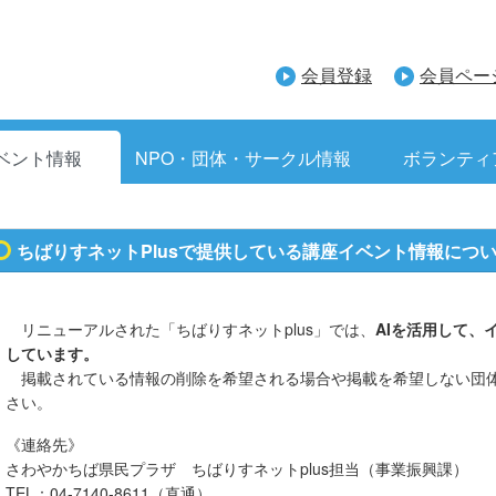
会員登録
会員ペー
ベント情報
NPO・団体・サークル情報
ボランティ
ちばりすネットPlusで提供している講座イベント情報につ
リニューアルされた「ちばりすネットplus」では、
AIを活用して、
しています。
掲載されている情報の削除を希望される場合や掲載を希望しない団
さい。
《連絡先》
さわやかちば県民プラザ ちばりすネットplus担当（事業振興課）
TEL：04-7140-8611（直通）