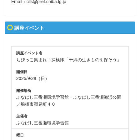
Email：clis@pref.chiba.lg.jp
講座イベント
講座イベント名
ちびっこ集まれ！探検隊「干潟の生きものを探そう」
開催日
2025/9/28（日）
開催場所
ふなばし三番瀬環境学習館・ふなばし三番瀬海浜公園
／船橋市潮見町４０
主催者
ふなばし三番瀬環境学習館
曜日