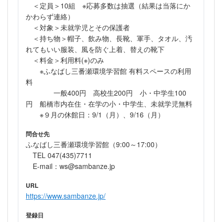
＜定員＞10組 ※応募多数は抽選（結果は当落にか
かわらず連絡）
＜対象＞未就学児とその保護者
＜持ち物＞帽子、飲み物、長靴、軍手、タオル、汚
れてもいい服装、風を防ぐ上着、替えの靴下
＜料金＞利用料(※)のみ
※ふなばし三番瀬環境学習館 有料スペースの利用
料
一般400円 高校生200円 小・中学生100
円 船橋市内在住・在学の小・中学生、未就学児無料
※９月の休館日：9/1（月）、9/16（月）
問合せ先
ふなばし三番瀬環境学習館（9:00～17:00）
TEL 047(435)7711
E-mail：ws@sambanze.jp
URL
https://www.sambanze.jp/
登録日