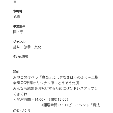
日
市町村
旭市
事業主体
国・県
ジャンル
趣味・教養・文化
学びの種類
詳細
おやこdeオペラ「魔笛」ふしぎなまほうのふえ～二期
会BLOC千葉オリジナル版～とうそう公演
みんなも結婚をお祝いするためにぜひドレスアップし
てきてね！
＜開演時間＞14:00～（開場13:00）
※開場時間中：ロビーイベント「魔法
の鈴づくり」