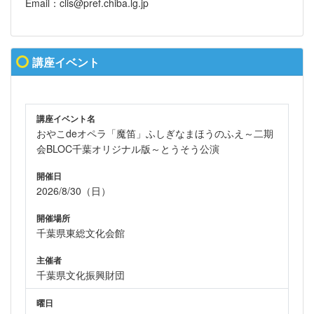
Email：clis@pref.chiba.lg.jp
講座イベント
講座イベント名
おやこdeオペラ「魔笛」ふしぎなまほうのふえ～二期
会BLOC千葉オリジナル版～とうそう公演
開催日
2026/8/30（日）
開催場所
千葉県東総文化会館
主催者
千葉県文化振興財団
曜日