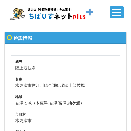
施設情報
施設
陸上競技場
名称
木更津市営江川総合運動場陸上競技場
地域
君津地域（木更津,君津,富津,袖ケ浦）
市町村
木更津市