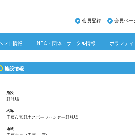
会員登録
会員ペー
ベント情報
NPO・団体・サークル情報
ボランティ
施設情報
施設
野球場
名称
千葉市宮野木スポーツセンター野球場
地域