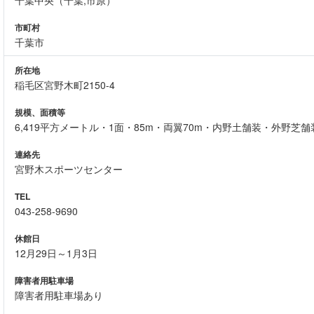
千葉中央（千葉,市原）
市町村
千葉市
所在地
稲毛区宮野木町2150-4
規模、面積等
6,419平方メートル・1面・85m・両翼70m・内野土舗装・外野芝
連絡先
宮野木スポーツセンター
TEL
043-258-9690
休館日
12月29日～1月3日
障害者用駐車場
障害者用駐車場あり