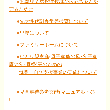
●
乳幼児突然死症候群から赤ちゃんを
守るために
●
先天性代謝異常等検査について
●
里親について
●
ファミリーホームについて
●
ひとり親家庭(母子家庭の母･父子家
庭の父･寡婦)等のための
就業・自立支援事業の実施について
●
児童虐待参考文献(マニュアル・答
申）