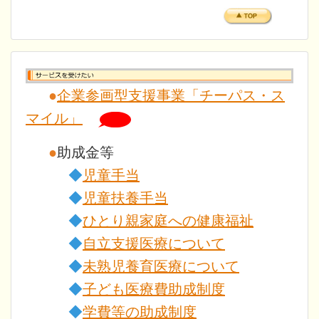
●
企業参画型支援事業「チーパス・ス
マイル」
●
助成金等
◆
児童手当
◆
児童扶養手当
◆
ひとり親家庭への健康福祉
◆
自立支援医療について
◆
未熟児養育医療について
◆
子ども医療費助成制度
◆
学費等の助成制度