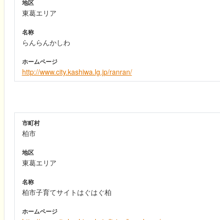
地区
東葛エリア
名称
らんらんかしわ
ホームページ
http://www.city.kashiwa.lg.jp/ranran/
市町村
柏市
地区
東葛エリア
名称
柏市子育てサイトはぐはぐ柏
ホームページ