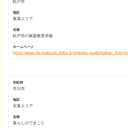
松戸市
地区
東葛エリア
名称
松戸市の家庭教育学級
ホームページ
https://www.city.matsudo.chiba.jp/shisetsu-guide/kaikan_hole/
市町村
市川市
地区
京葉エリア
名称
暮らしのできごと