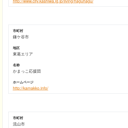
http://www.city.kashiwa.lg.jp/living/haguhagu/
市町村
鎌ケ谷市
地区
東葛エリア
名称
かまっこ応援団
ホームページ
http://kamakko.info/
市町村
流山市