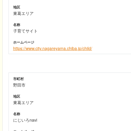
地区
東葛エリア
名称
子育てサイト
ホームページ
https://www.city.nagareyama.chiba.jp/child/
市町村
野田市
地区
東葛エリア
名称
にじいろnavi