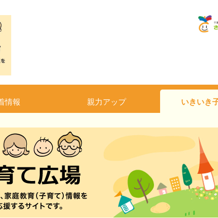
着情報
親力アップ
いきいき