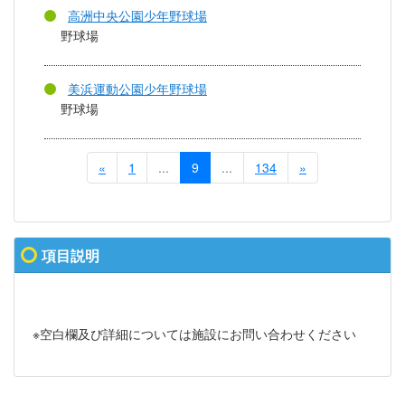
高洲中央公園少年野球場
野球場
美浜運動公園少年野球場
野球場
«
1
...
9
...
134
»
項目説明
※空白欄及び詳細については施設にお問い合わせください