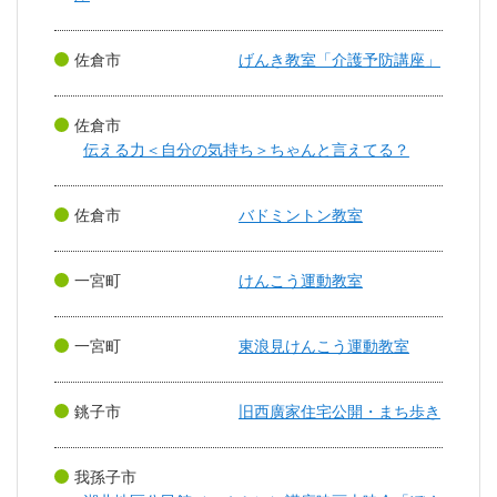
佐倉市
げんき教室「介護予防講座」
佐倉市
伝える力＜自分の気持ち＞ちゃんと言えてる？
佐倉市
バドミントン教室
一宮町
けんこう運動教室
一宮町
東浪見けんこう運動教室
銚子市
旧西廣家住宅公開・まち歩き
我孫子市