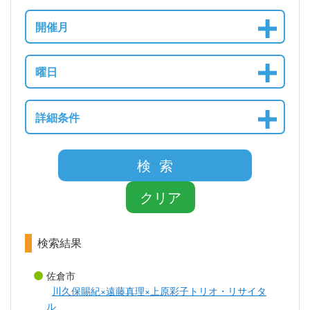
開催月
曜日
詳細条件
検 索
クリア
検索結果
佐倉市
川久保賜紀×遠藤真理×上原彩子トリオ・リサイタ
ル