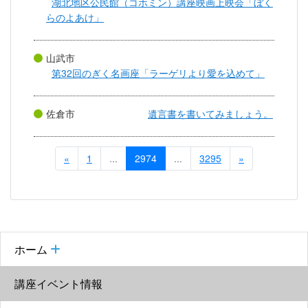
湖北地区公民館（コホミン）講座映画上映会「ぼく
らのよあけ」
山武市
第32回のぎく名画座「ラーゲリより愛を込めて」
佐倉市
遺言書を書いてみましょう。
«
1
...
2974
...
3295
»
ホーム
講座イベント情報