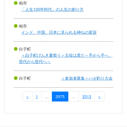
柏市
「人生100年時代」の人生の創り方
柏市
インド、中国、日本に見られる神仏の変容
白子町
＜白子町げんき夏祭り＞主役は君だ～手から手へ、
世代から世代へ～
白子町
＜参加者募集＞ハゼ釣り大会
«
1
...
2975
...
3313
»