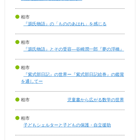
柏市
『源氏物語』の「もののあはれ」を感じる
柏市
『源氏物語』とその受容―谷崎潤一郎『夢の浮橋』
柏市
『紫式部日記』の世界ー『紫式部日記絵巻』の鑑賞
を通してー
柏市
児童書から広がる数学の世界
柏市
子どもシェルターと子どもの保護・自立援助