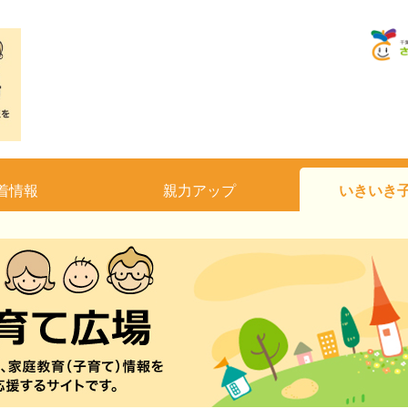
着情報
親力アップ
いきいき