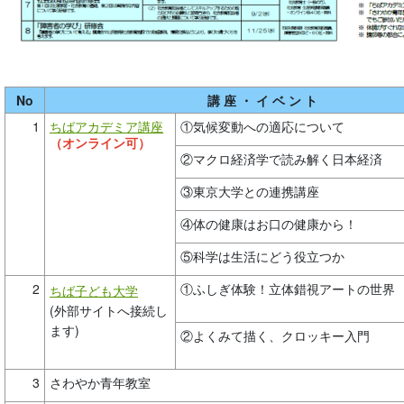
No
講 座 ・ イ ベ ン ト
1
ちばアカデミア講座
①気候変動への適応について
（オンライン可）
②マクロ経済学で読み解く日本経済
③東京大学との連携講座
④体の健康はお口の健康から！
⑤科学は生活にどう役立つか
2
①ふしぎ体験！立体錯視アートの世界
ちば子ども大学
(外部サイトへ接続し
ます)
②よくみて描く、クロッキー入門
3
さわやか青年教室