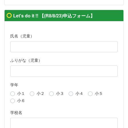
Let's do it !! 【(R8/8/23)申込フォーム】
Let's do it !! 【(R8/8/23)申込フォーム
氏名（児童）
ふりがな（児童）
学年
小１
小２
小３
小４
小５
小６
学校名