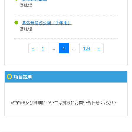
野球場
幕張舟溜跡公園（少年用）
野球場
«
1
...
4
...
134
»
項目説明
※空白欄及び詳細については施設にお問い合わせください