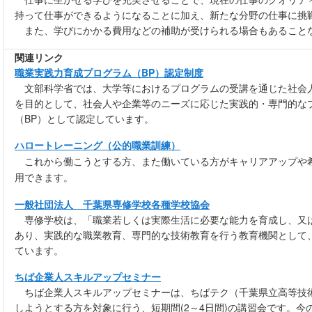
持って仕事ができるようになることに加え、新たな分野の仕事に挑
また、学びにかかる費用などの補助が受けられる場合もあること
関連リンク
職業実践力育成プログラム（BP）認定制度
文部科学省では、大学等におけるプログラムの受講を通じた社会
を目的として、社会人や企業等のニーズに応じた実践的・専門的な
（BP）として認定しています。
ハロートレーニング（公的職業訓練）
これから働こうとする方、また働いている方がキャリアアップや
用できます。
一般社団法人 千葉県専修学校各種学校協会
専修学校は、「職業若しくは実際生活に必要な能力を育成し、又
あり、実践的な職業教育、専門的な技術教育を行う教育機関として
ています。
ちば企業人スキルアップセミナー
ちば企業人スキルアップセミナーは、ちばテク（千葉県立高等技
しようとする方を対象に行う、短期間(2～4日間)の講習会です。