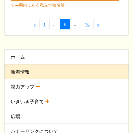
て→県内にある私立学校名簿
«
1
...
6
...
10
»
ホーム
新着情報
親力アップ
いきいき子育て
広場
バナーリンクについて