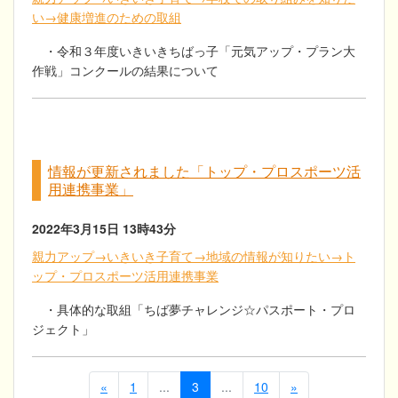
い→健康増進のための取組
・令和３年度いきいきちばっ子「元気アップ・プラン大
作戦」コンクールの結果について
情報が更新されました「トップ・プロスポーツ活
用連携事業」
2022年3月15日
13時43分
親力アップ→いきいき子育て→地域の情報が知りたい→ト
ップ・プロスポーツ活用連携事業
・具体的な取組「ちば夢チャレンジ☆パスポート・プロ
ジェクト」
«
1
...
3
...
10
»