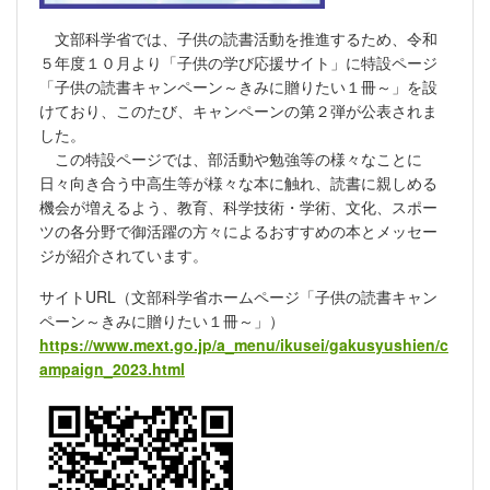
文部科学省では、子供の読書活動を推進するため、令和
５年度１０月より「子供の学び応援サイト」に特設ページ
「子供の読書キャンペーン～きみに贈りたい１冊～」を設
けており、このたび、キャンペーンの第２弾が公表されま
した。
この特設ページでは、
部活動や勉強等の様々なことに
日々向き合う中高生等が様々な本に触れ、読書に親しめる
機会が増えるよう、教育、科学技術・学術、文化、スポー
ツの各分野で御活躍の方々によるおすすめの本とメッセー
ジが紹介されています。
サイトURL（文部科学省ホームページ「子供の読書キャン
ペーン～きみに贈りたい１冊～」）
https://www.mext.go.jp/a_menu/ikusei/gakusyushien/c
ampaign_2023.html