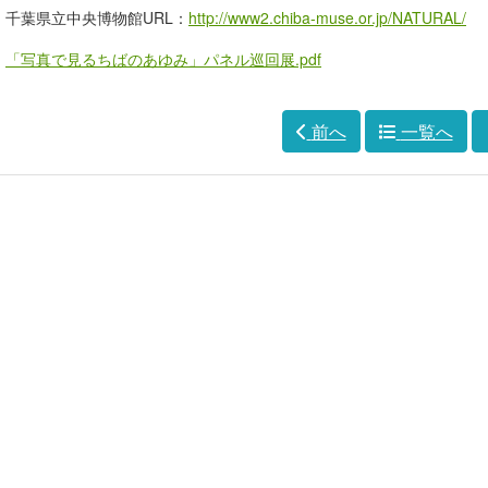
千葉県立中央博物館URL：
http://www2.chiba-muse.or.jp/NATURAL/
「写真で見るちばのあゆみ」パネル巡回展.pdf
前へ
一覧へ