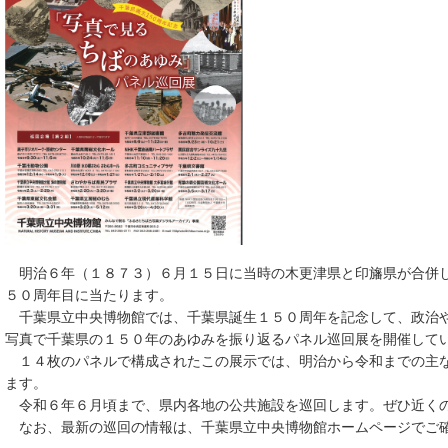
明治６年（１８７３）６月１５日に当時の木更津県と印旛県が合併し
５０周年目に当たります。
千葉県立中央博物館では、千葉県誕生１５０周年を記念して、政治や
写真で千葉県の１５０年のあゆみを振り返るパネル巡回展を開催して
１４枚のパネルで構成されたこの展示では、明治から令和までの主な
ます。
令和６年６月頃まで、県内各地の公共施設を巡回します。ぜひ近く
なお、最新の巡回の情報は、千葉県立中央博物館ホームページでご