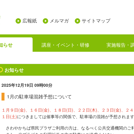
広報紙
メルマガ
サイトマップ
知らせ
講座・イベント・研修
実施報告・
お知らせ
2025年12月19日
09時00分
1月の駐車場混雑予想について
１月９日(金)、１６日(金)、１８日(日)、２２日(木)、２３日(金)、２４
１日(土)
につきましては
催事等の関係で、駐車場の混雑が予想されま
さわやかちば県民プラザご利用の方は、なるべく公共交通機関のご