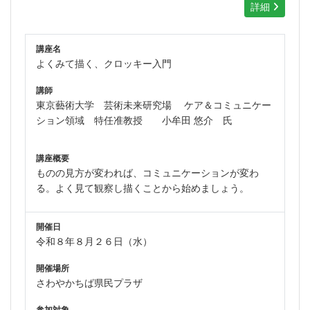
詳細
講座名
よくみて描く、クロッキー入門
講師
東京藝術大学 芸術未来研究場
ケア＆コミュニケー
ション領域 特任准教授
小牟田 悠介 氏
講座概要
ものの見方が変われば、コミュニケーションが変わ
る。よく見て観察し描くことから始めましょう。
開催日
令和８年８月２６日（水）
開催場所
さわやかちば県民プラザ
参加対象