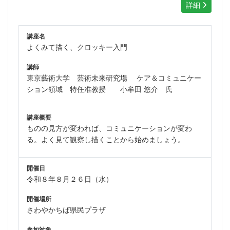
詳細
講座名
よくみて描く、クロッキー入門
講師
東京藝術大学 芸術未来研究場
ケア＆コミュニケー
ション領域 特任准教授
小牟田 悠介 氏
講座概要
ものの見方が変われば、コミュニケーションが変わ
る。よく見て観察し描くことから始めましょう。
開催日
令和８年８月２６日（水）
開催場所
さわやかちば県民プラザ
参加対象