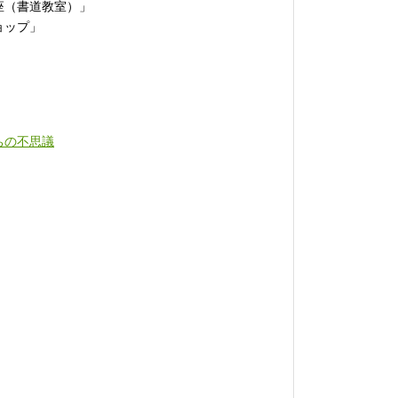
座（書道教室）」
ョップ」
ちの不思議