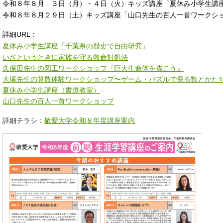
令和８年８月 ３日（月）・４日（火）キッズ講座「夏休み小学生講
令和８年８月２９日（土）キッズ講座「山口先生の百人一首ワークシ
詳細URL：
夏休み小学生講座「千葉県の歴史で自由研究」
いざというときに家族を守る救命対処法
久保田先生の図工ワークショップ『巨大生命体を描こう』
大塚先生の算数体験ワークショップ〜ゲーム・パズルで探る数とかた
夏休み小学生講座（書道教室）
山口先生の百人一首ワークショップ
詳細チラシ：
敬愛大学令和８年度講座案内