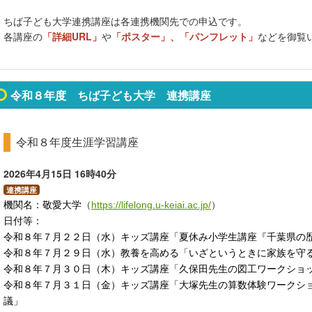
ちば子ども大学連携講座は各連携機関先での申込です。
各講座の
「詳細URL」
や
「ポスター」、「パンフレット」
などを御覧
令和８年度 ちば子ども大学 連携講座
令和８年度生涯学習講座
2026年4月15日
16時40分
連携講座
機関名
：
敬愛大学
（
https://lifelong.u-keiai.ac.jp/
）
日付等
：
令和８年７月２２日（水）
キッズ講座「夏休み小学生講座『千葉県の
令和８年７月２９日（水）教養を高める「いざというときに家族を守
令和８年７月３０日（木）キッズ講座「久保田先生の図工ワークショ
令和８年７月３１日（金）キッズ講座「大塚先生の算数体験ワークシ
議」