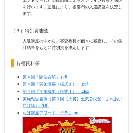
エントリーした団体組織によるオンライン投票と講評
を行います。互選により、各部門の入選講座を決定し
ます。
（３）特別賞審査
入選講座の中から、審査委員が個々に審査し、その集
計結果をもとに特別賞を決定します。
各種資料等
第４回「開催要項」.pdf
第４回「実施概要（様式１）」.pdf
第４回「実施概要（様式１）」.xlsx
実施報告書例（第３回【大賞】土気公民館 ふれあい
届け隊）.PDF
ちば講座アワード チラシ.pdf