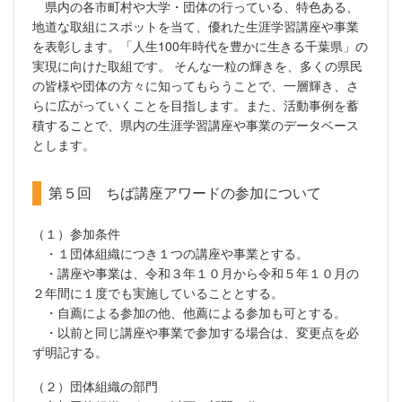
県内の各市町村や大学・団体の行っている、特色ある、
地道な取組にスポットを当て、優れた生涯学習講座や事業
を表彰します。「人生100年時代を豊かに生きる千葉県」の
実現に向けた取組です。 そんな一粒の輝きを、多くの県民
の皆様や団体の方々に知ってもらうことで、一層輝き、さ
らに広がっていくことを目指します。また、活動事例を蓄
積することで、県内の生涯学習講座や事業のデータベース
とします。
第５回 ちば講座アワードの参加について
（１）参加条件
・１団体組織につき１つの講座や事業とする。
・講座や事業は、令和３年１０月から令和５年１０月の
２年間に１度でも実施していることとする。
・自薦による参加の他、他薦による参加も可とする。
・以前と同じ講座や事業で参加する場合は、変更点を必
ず明記する。
（２）団体組織の部門