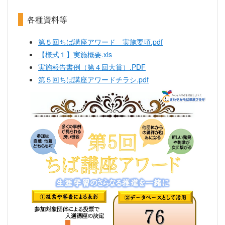
各種資料等
第５回ちば講座アワード 実施要項.pdf
【様式１】実施概要.xls
実施報告書例（第４回大賞）.PDF
第５回ちば講座アワードチラシ.pdf