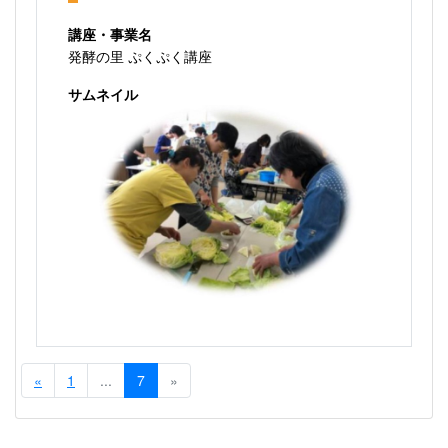
講座・事業名
発酵の里 ぷくぷく講座
サムネイル
«
1
...
7
»