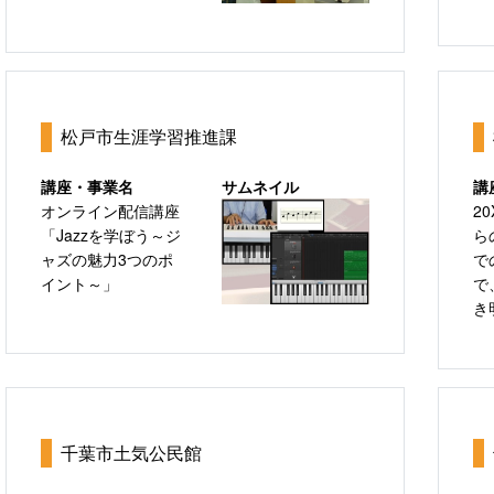
松戸市生涯学習推進課
講座・事業名
サムネイル
講
オンライン配信講座
2
「Jazzを学ぼう～ジ
ら
ャズの魅力3つのポ
で
イント～」
で
き
千葉市土気公民館