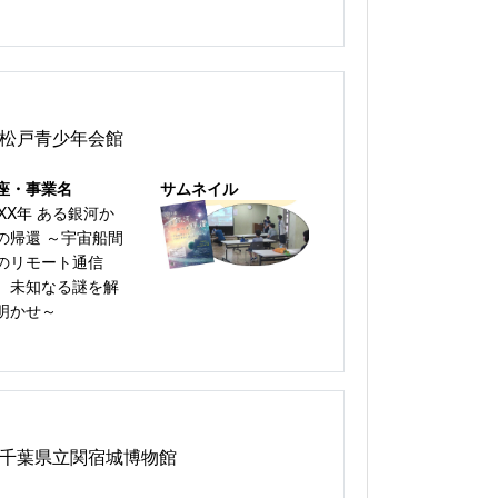
松戸青少年会館
座・事業名
サムネイル
0XX年 ある銀河か
の帰還 ～宇宙船間
のリモート通信
、未知なる謎を解
明かせ～
千葉県立関宿城博物館