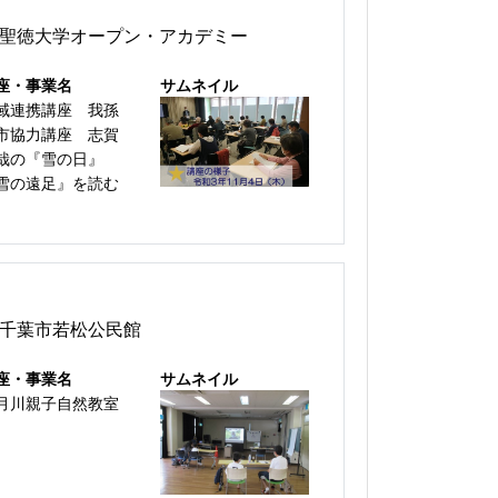
聖徳大学オープン・アカデミー
座・事業名
サムネイル
域連携講座 我孫
市協力講座 志賀
哉の『雪の日』
雪の遠足』を読む
千葉市若松公民館
座・事業名
サムネイル
月川親子自然教室