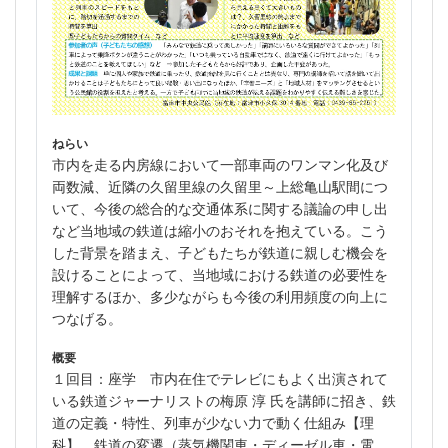
ねらい
市内を走る内房線において一部車両のワンマン化及び
両数減、近隣の久留里線の久留里～上総亀山駅間につ
いて、今後の総合的な交通体系に関する議論の申し出
など当地域の鉄道は縮小のおそれを抱えている。こう
した背景を踏まえ、子どもたちが鉄道に親しむ機会を
設けることによって、当地域における鉄道の必要性を
理解するほか、多少ながらも今後の利用頻度の向上に
つなげる。
概要
１回目：座学 市内在住でテレビにもよく出演されて
いる鉄道ジャーナリストの梅原 淳 氏を講師に招き、鉄
道の定義・特性、列車が少ない力で動く仕組み【理
科】、鉄道の変遷（蒸気機関車・ディーゼル車・電