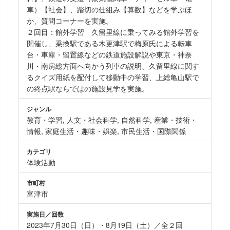
車）【社会】、踏切の仕組み【算数】などを学ぶほ
か、質問コーナーを実施。
２回目：館外学習 久留里線に乗ってみる館外学習を
開催し、乗換駅である木更津駅で梅原氏による転車
台・車庫・留置線などの鉄道施設解説や東京・神奈
川・南房総方面へ向かう列車の説明、久留里線に関す
るクイズ用紙を配付して移動中の学習、上総亀山駅で
の終点駅ならではの施設見学を実施。
ジャンル
教育・学習, 人文・社会科学, 自然科学, 産業・技術・
情報, 家庭生活・趣味・娯楽, 市民生活・国際関係
カテゴリ
体験活動
市町村
富津市
実施日／回数
2023年7月30日（日）・8月19日（土）／全２回