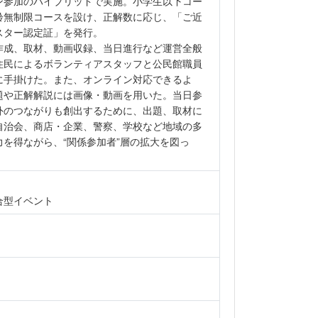
ン参加のハイブリッドで実施。小学生以下コー
齢無制限コースを設け、正解数に応じ、「ご近
スター認定証」を発行。
作成、取材、動画収録、当日進行など運営全般
住民によるボランティアスタッフと公民館職員
に手掛けた。また、オンライン対応できるよ
題や正解解説には画像・動画を用いた。当日参
外のつながりも創出するために、出題、取材に
自治会、商店・企業、警察、学校など地域の多
力を得ながら、“関係参加者”層の拡大を図っ
総合型イベント