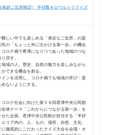
企画超ご近所検定! 半径数キロウルトラクイズ
が難しい中でも楽しめる「身近なご近所」の題
住民の「ちょっと外に出かける第一歩」の機会
、コロナ禍で希薄になりつつあった地域のつな
取り戻す。
な地域の人、歴史、自然の魅力を楽しみながら
とができる機会を創る。
ラインを活用し、コロナ禍でも地域の学び・楽
止めないようにする。
トコロナ社会に向けた第５８回君津中央公民館
の全体テーマ「これからにつながる第一歩」を
させた企画。君津中央公民館が担当する「半径
」エリア内の、人、もの、場所、自然、文化、
どに徹底的にこだわったクイズ大会を会場・オ