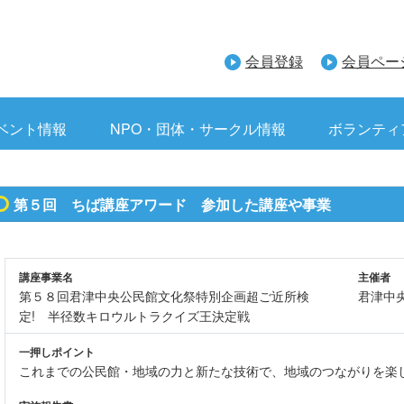
会員登録
会員ペー
ベント情報
NPO・団体・サークル情報
ボランティ
第５回 ちば講座アワード 参加した講座や事業
講座事業名
主催者
第５８回君津中央公民館文化祭特別企画超ご近所検
君津中
定! 半径数キロウルトラクイズ王決定戦
一押しポイント
これまでの公民館・地域の力と新たな技術で、地域のつながりを楽