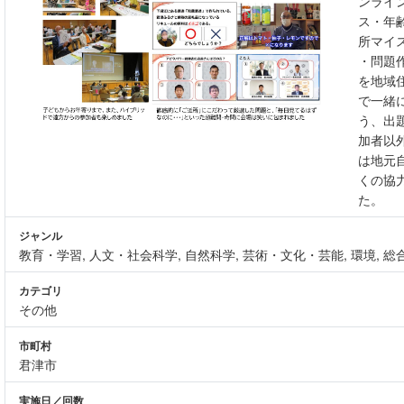
ンライ
ス・年
所マイ
・問題
を地域
で一緒
う、出
加者以
は地元
くの協
た。
ジャンル
教育・学習, 人文・社会科学, 自然科学, 芸術・文化・芸能, 環境, 
カテゴリ
その他
市町村
君津市
実施日／回数