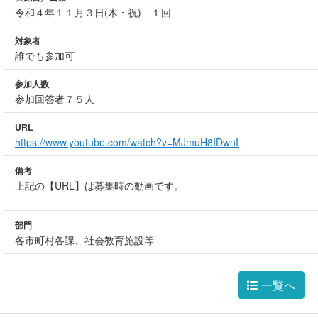
令和４年１１月３日(木・祝) １回
対象者
誰でも参加可
参加人数
参加回答者７５人
URL
https://www.youtube.com/watch?v=MJmuH8IDwnI
備考
上記の【URL】は募集時の動画です。
部門
各市町村各課、社会教育施設等
一覧へ