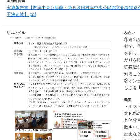
実施報告書
実施報告書【君津中央公民館・第５８回君津中央公民館文化祭特別
王決定戦】.pdf
サムネイル
ねらい
①遠出
材で、
を創り
がりを
②身近
知るこ
③オン
しさを
概要
・ポス
文化祭
具体化
数キロ
歴史な