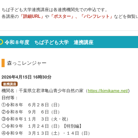
ちば子ども大学連携講座は各連携機関先での申込です。
各講座の
「詳細URL」
や
「ポスター」、「パンフレット」
などを御覧
令和８年度 ちば子ども大学 連携講座
森っこレンジャー
2026年4月15日
16時30分
連携講座
機関名
：千葉県立君津亀山青少年自然の家（
https://kimikame.net/
)
日付等
：
①令和８年 ６月２８日（日）
②令和８年 ９月 ６日（日）
③令和８年１１月 ３日（火・祝）
◯令和９年 １月２４日（日）【特別編】
④令和９年 ３月１３日（土）・１４日（日）