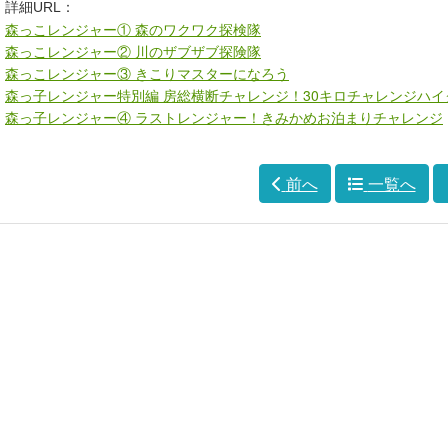
詳細URL：
森っこレンジャー① 森のワクワク探検隊
森っこレンジャー② 川のザブザブ探険隊
森っこレンジャー③ きこりマスターになろう
森っ子レンジャー特別編 房総横断チャレンジ！30キロチャレンジハイ
森っ子レンジャー④ ラストレンジャー！きみかめお泊まりチャレンジ
前へ
一覧へ