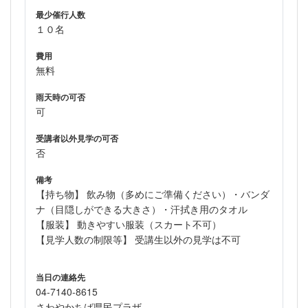
最少催行人数
１０名
費用
無料
雨天時の可否
可
受講者以外見学の可否
否
備考
【持ち物】 飲み物（多めにご準備ください）・バンダ
ナ（目隠しができる大きさ）・汗拭き用のタオル
【服装】 動きやすい服装（スカート不可）
【見学人数の制限等】 受講生以外の見学は不可
当日の連絡先
04-7140-8615
さわやかちば県民プラザ