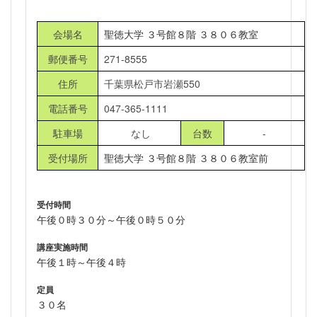
会場名
聖徳大学 ３号館８階 ３８０６教室
郵便番号
271-8555
住所
千葉県松戸市岩瀬550
電話番号
047-365-1111
駐車場
なし
台数
-
受付場所
聖徳大学 ３号館８階 ３８０６教室前
受付時間
午後０時３０分～午後０時５０分
講座実施時間
午後１時～午後４時
定員
３０名