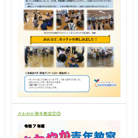
さわやか青年教室②③