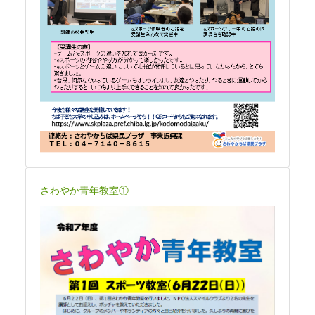
さわやか青年教室①