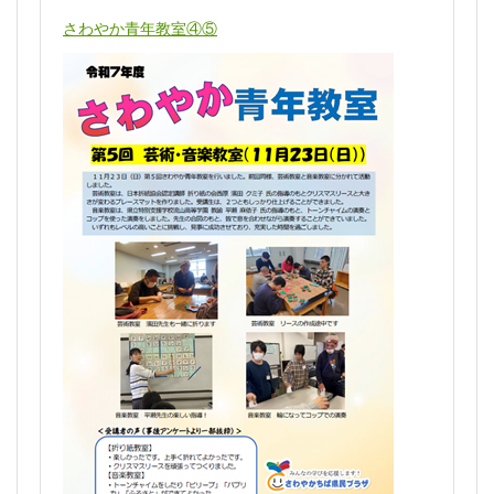
さわやか青年教室④⑤