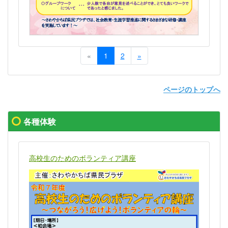
«
1
2
»
ページのトップへ
各種体験
高校生のためのボランティア講座