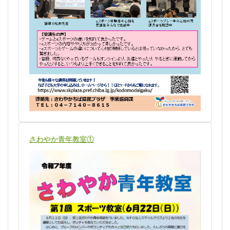
さわやか青年教室①