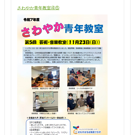
さわやか青年教室④⑤