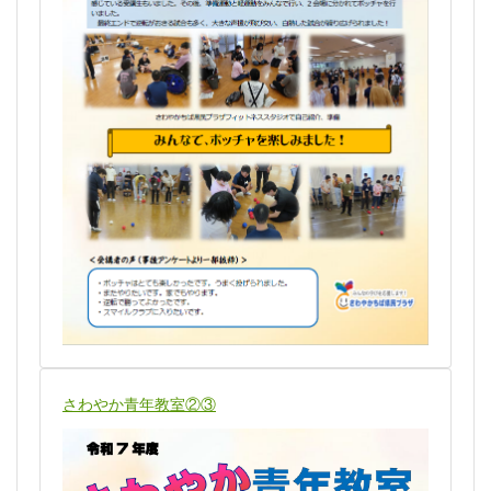
さわやか青年教室②③