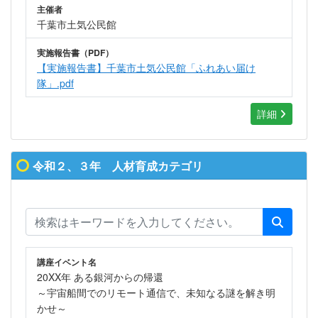
主催者
千葉市土気公民館
実施報告書（PDF）
【実施報告書】千葉市土気公民館「ふれあい届け
隊」.pdf
詳細
令和２、３年 人材育成カテゴリ
講座イベント名
20XX年 ある銀河からの帰還
～宇宙船間でのリモート通信で、未知なる謎を解き明
かせ～