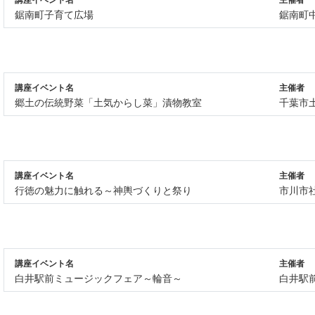
鋸南町子育て広場
鋸南町
講座イベント名
主催者
郷土の伝統野菜「土気からし菜」漬物教室
千葉市
講座イベント名
主催者
行徳の魅力に触れる～神輿づくりと祭り
市川市
講座イベント名
主催者
白井駅前ミュージックフェア～輪音～
白井駅