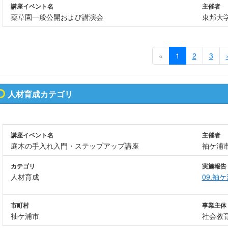
講座イベント名
主催者
薬草園一般公開および講演会
東邦大
«
1
2
3
人材育成カテゴリ
講座イベント名
主催者
庭木の手入れ入門・ステップアップ講座
袖ケ浦
カテゴリ
実施報告
人材育成
09.袖
市町村
事業主体
袖ケ浦市
社会教