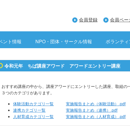
会員登録
会員ペー
ベント情報
NPO・団体・サークル情報
ボランティ
令和元年 ちば講座アワード アワードエントリー講座
おすすめ講座の中から、講座アワードにエントリーした講座、取組の
３つのカテゴリがあります。
体験活動カテゴリ一覧
実施報告まとめ（体験活動）.pdf
連携カテゴリ一覧
実施報告まとめ（連携）.pdf
人材育成カテゴリ一覧
実施報告まとめ（人材育成）.pdf