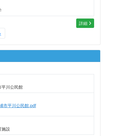
学
詳細
»
市平川公民館
ケ浦市平川公民館.pdf
育施設