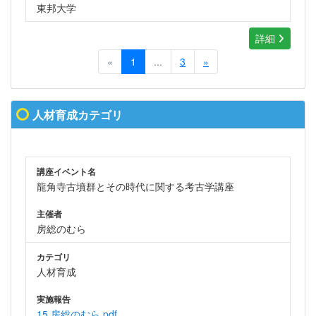
東邦大学
詳細
«
1
...
3
»
人材育成カテゴリ
講座イベント名
龍角寺古墳群とその時代に関する考古学講座
主催者
房総のむら
カテゴリ
人材育成
実施報告
15.房総のむら.pdf