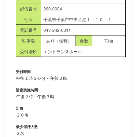
郵便番号
260-0024
住所
千葉県千葉市中央区港１－１０－１
電話番号
043-242-8311
駐車場
あり（無料）
台数
70台
受付場所
エントランスホール
受付時間
午後１時３０分～午後２時
講座実施時間
午後２時～午後３時
定員
２０名
最少催行人数
３名